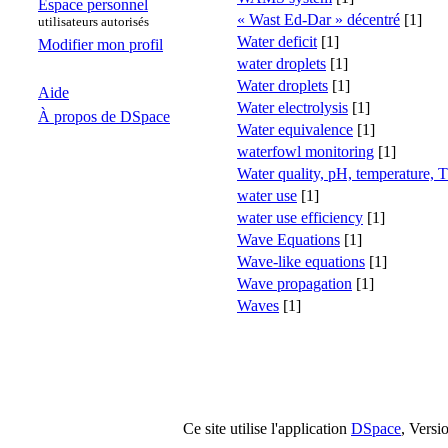
Espace personnel
« Wast Ed-Dar » décentré
[1]
utilisateurs autorisés
Water deficit
[1]
Modifier mon profil
water droplets
[1]
Water droplets
[1]
Aide
Water electrolysis
[1]
À propos de DSpace
Water equivalence
[1]
waterfowl monitoring
[1]
Water quality, pH, temperature, T
water use
[1]
water use efficiency
[1]
Wave Equations
[1]
Wave-like equations
[1]
Wave propagation
[1]
Waves
[1]
Ce site utilise l'application
DSpace
, Versi