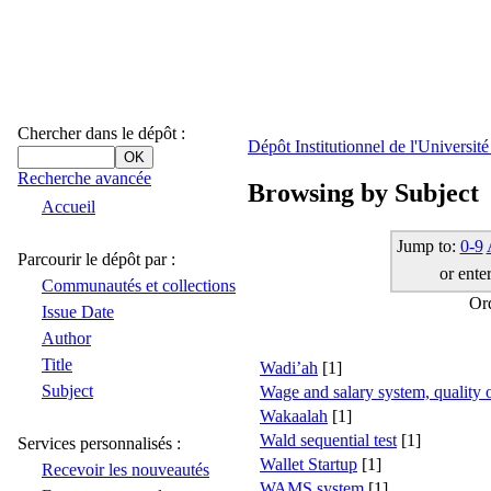
Chercher dans le dépôt :
Dépôt Institutionnel de l'Universi
Recherche avancée
Browsing by Subject
Accueil
Jump to:
0-9
Parcourir le dépôt par :
or enter
Communautés et collections
Or
Issue Date
Author
Title
Wadi’ah
[1]
Subject
Wage and salary system, quality of
Wakaalah
[1]
Wald sequential test
[1]
Services personnalisés :
Wallet Startup
[1]
Recevoir les nouveautés
WAMS system
[1]