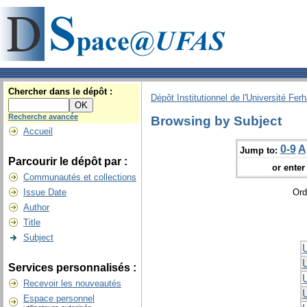
Chercher dans le dépôt :
Dépôt Institutionnel de l'Université Fer
Recherche avancée
Browsing by Subject
Accueil
0-9
A
Jump to:
Parcourir le dépôt par :
or enter 
Communautés et collections
Issue Date
Ord
Author
Title
Subject
Services personnalisés :
Recevoir les nouveautés
Espace personnel