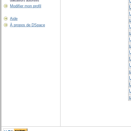
utilisateurs autorisés
Modifier mon profil
U
Aide
u
À propos de DSpace
U
u
u
U
u
U
U
U