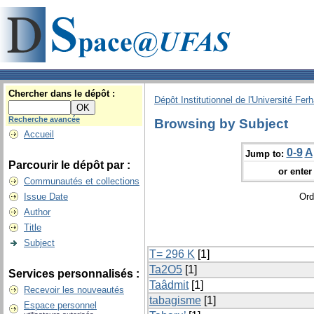
Chercher dans le dépôt :
Dépôt Institutionnel de l'Université Fer
Recherche avancée
Browsing by Subject
Accueil
0-9
A
Jump to:
Parcourir le dépôt par :
or enter 
Communautés et collections
Issue Date
Ord
Author
Title
Subject
T= 296 K
[1]
Ta2O5
[1]
Services personnalisés :
Taâdmit
[1]
Recevoir les nouveautés
tabagisme
[1]
Espace personnel