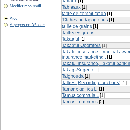
Tabaru’
[1]
utilisateurs autorisés
Modifier mon profil
Tableaux
[1]
table de commutation
[1]
Aide
Tâches pédagogiques
[1]
À propos de DSpace
taille de grains
[1]
Tailledes grains
[1]
Takaaful
[1]
Takaaful Operators
[1]
Takaful insurance, financial aware
insurance marketing..
[1]
Takaful insurance, Takaful bankin
Takagi-Sugeno
[1]
Talghouda
[1]
Tallies (Recording functions)
[1]
Tamarix gallica L.
[1]
Tamus commuis L
[1]
Tamus communis
[2]