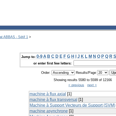
hat ABBAS - Sétif 1
>
0-9
A
B
C
D
E
F
G
H
I
J
K
L
M
N
O
P
Q
R
Jump to:
or enter first few letters:
Order:
Results/Page
Showing results 5580 to 5599 of 12166
< previous
next >
machine à flux axial
[1]
machine à flux transversal
[1]
Machine à Support Vecteurs de Support (SVM)
machine asynchrone
[1]