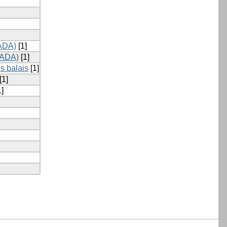
MADA)
[1]
MADA)
[1]
s balais
[1]
[1]
]