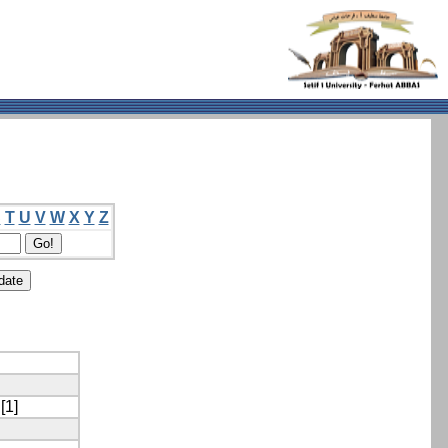
S
T
U
V
W
X
Y
Z
[1]