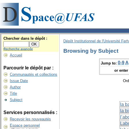
Chercher dans le dépôt :
Dépôt Institutionnel de l'Université Fer
Recherche avancée
Browsing by Subject
Accueil
0-9
A
Jump to:
Parcourir le dépôt par :
or enter 
Communautés et collections
Issue Date
Ord
Author
Title
Subject
la b
la b
Services personnalisés :
l’ab
Recevoir les nouveautés
Labo
Espace personnel