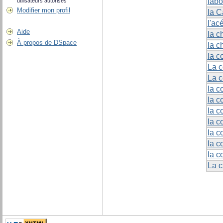
labo
utilisateurs autorisés
Modifier mon profil
la C
l'ac
Aide
la c
À propos de DSpace
la c
la c
La c
La 
la c
la 
la c
la c
la c
la c
la c
La c