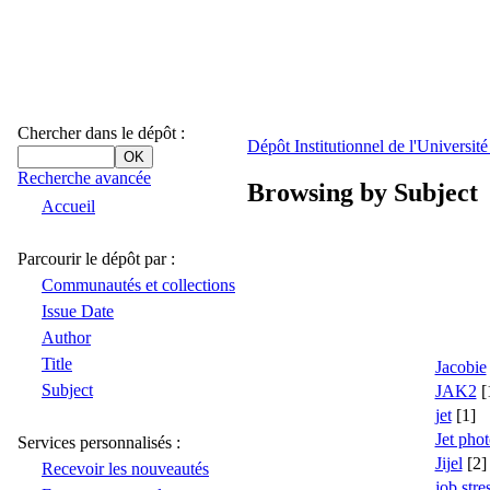
Chercher dans le dépôt :
Dépôt Institutionnel de l'Universi
Recherche avancée
Browsing by Subject
Accueil
Parcourir le dépôt par :
Communautés et collections
Issue Date
Author
Title
Jacobie
Subject
JAK2
[
jet
[1]
Jet pho
Services personnalisés :
Jijel
[2]
Recevoir les nouveautés
job stre