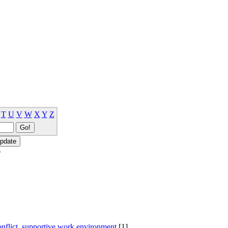
T
U
V
W
X
Y
Z
6
conflict, supportive work environment
[1]