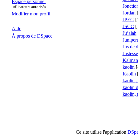
Espace personnel
Jonctio
utilisateurs autorisés
Jordan
[
Modifier mon profil
JPEG
[
JSCC
[
Aide
Ju’alah
À propos de DSpace
Juniperu
Jus de d
Justesse
Kalman 
kaolin
[
Kaolin
[
kaolin ,
kaolin 
kaolin,
Ce site utilise l'application
DSpa