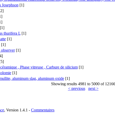
n Josephson
[1]
2]
1]
1]
[1]
s thurifera L
[1]
atte
[1]
[1]
observer
[1]
4]
5]
 céramique , Phase vitreuse , Carbure de silicium
[1]
dolomie
[1]
 mullite, aluminum slag, aluminum oxide
[1]
Showing results 4981 to 5000 of 1216
< previous
next >
ce
, Version 1.4.1 -
Commentaires