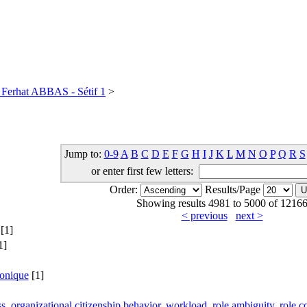
té Ferhat ABBAS - Sétif 1
>
Jump to:
0-9
A
B
C
D
E
F
G
H
I
J
K
L
M
N
O
P
Q
R
S
or enter first few letters:
Order:
Results/Page
Showing results 4981 to 5000 of 1216
< previous
next >
[1]
1]
tonique
[1]
ss, organizational citizenship behavior, workload, role ambiguity, role 