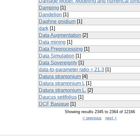
Damage Model. Modeling and numerical simul
Damping
[1]
Dandelion
[1]
Daphne gnidium
[1]
dark
[1]
Data Augmentation
[2]
Data mining
[1]
Data Preprocessing
[1]
Data Simulation
[1]
Data Sovereignty
[1]
data-to-parameter ratio = 21.3
[1]
Datura stramonium
[4]
Datura stramonium L
[1]
Datura stramonium L.
[2]
Daucus setifolius
[1]
DCF Basique
[1]
Showing results 2345 to 2364 of 12166
< previous
next >