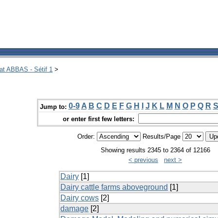
hat ABBAS - Sétif 1
>
0-9
A
B
C
D
E
F
G
H
I
J
K
L
M
N
O
P
Q
R
Jump to:
or enter first few letters:
Order:
Results/Page
Showing results 2345 to 2364 of 12166
< previous
next >
Dairy
[1]
Dairy cattle farms aboveground
[1]
Dairy cows
[2]
damage
[2]