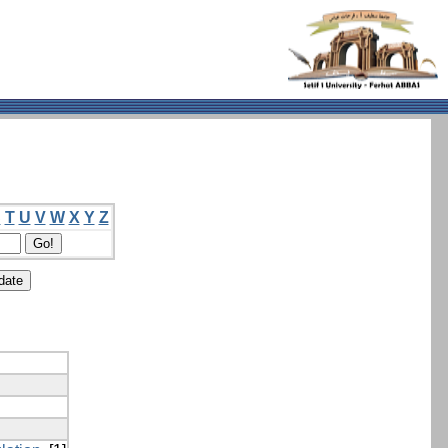
S
T
U
V
W
X
Y
Z