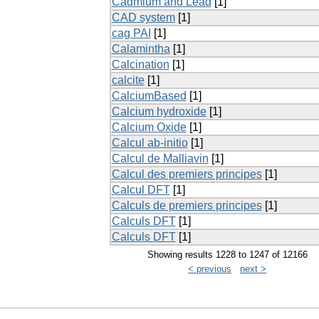
Cadmium and Lead
[1]
CAD system
[1]
cag PAI
[1]
Calamintha
[1]
Calcination
[1]
calcite
[1]
CalciumBased
[1]
Calcium hydroxide
[1]
Calcium Oxide
[1]
Calcul ab-initio
[1]
Calcul de Malliavin
[1]
Calcul des premiers principes
[1]
Calcul DFT
[1]
Calculs de premiers principes
[1]
Calculs DFT
[1]
Calculs DFT
[1]
Showing results 1228 to 1247 of 12166
< previous
next >