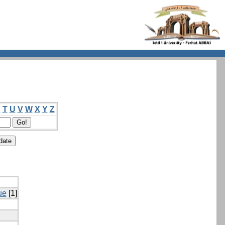
S
T
U
V
W
X
Y
Z
ue
[1]