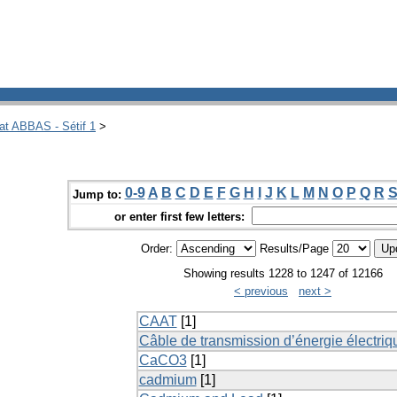
hat ABBAS - Sétif 1
>
0-9
A
B
C
D
E
F
G
H
I
J
K
L
M
N
O
P
Q
R
Jump to:
or enter first few letters:
Order:
Results/Page
Showing results 1228 to 1247 of 12166
< previous
next >
CAAT
[1]
Câble de transmission d’énergie électriq
CaCO3
[1]
cadmium
[1]