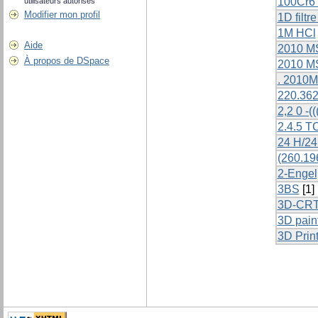
100Cr6 s
utilisateurs autorisés
Modifier mon profil
1D filtr
1M HCl
Aide
2010 M
À propos de DSpace
2010 M
. 2010M
220.362
2,2 0 -(
2.4.5 T
24 H/24
(260.196
2-Engel,
3BS
[1]
3D-CR
3D paint
3D Prin