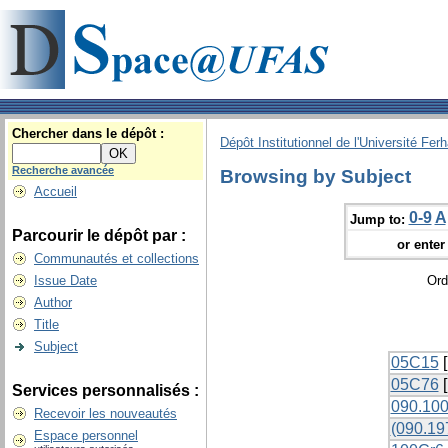
Chercher dans le dépôt :
Dépôt Institutionnel de l'Université Fer
Recherche avancée
Browsing by Subject
Accueil
0-9
A
Jump to:
Parcourir le dépôt par :
or enter 
Communautés et collections
Issue Date
Ord
Author
Title
Subject
05C15
[
05C76
[
Services personnalisés :
090.100
Recevoir les nouveautés
(090.197
Espace personnel