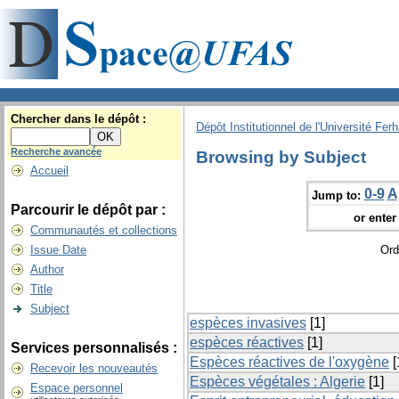
Chercher dans le dépôt :
Dépôt Institutionnel de l'Université Fer
Recherche avancée
Browsing by Subject
Accueil
0-9
A
Jump to:
Parcourir le dépôt par :
or enter 
Communautés et collections
Issue Date
Ord
Author
Title
Subject
espèces invasives
[1]
espèces réactives
[1]
Services personnalisés :
Espèces réactives de l'oxygène
[
Recevoir les nouveautés
Espèces végétales : Algerie
[1]
Espace personnel