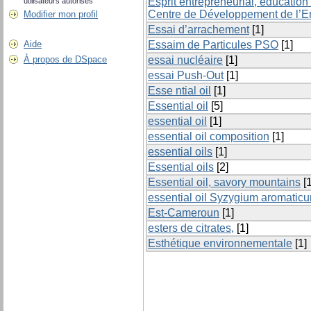
Esprit entrepreneurial, éducation 
utilisateurs autorisés
Centre de Développement de l’Entr
Modifier mon profil
Essai d’arrachement
[1]
Aide
Essaim de Particules PSO
[1]
À propos de DSpace
essai nucléaire
[1]
essai Push-Out
[1]
Esse ntial oil
[1]
Essential oil
[5]
essential oil
[1]
essential oil composition
[1]
essential oils
[1]
Essential oils
[2]
Essential oil, savory mountains
[1
essential oil Syzygium aromatic
Est-Cameroun
[1]
esters de citrates,
[1]
Esthétique environnementale
[1]