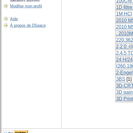
100Cr6 s
utilisateurs autorisés
Modifier mon profil
1D filtr
1M HCl
Aide
2010 M
À propos de DSpace
2010 M
. 2010M
220.362
2,2 0 -(
2.4.5 T
24 H/24
(260.196
2-Engel,
3BS
[1]
3D-CR
3D paint
3D Prin