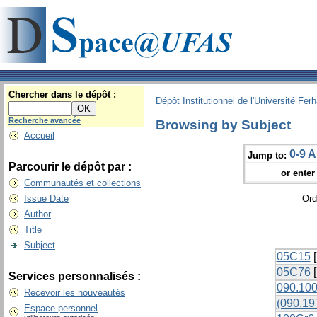
Chercher dans le dépôt :
Dépôt Institutionnel de l'Université Fer
Recherche avancée
Browsing by Subject
Accueil
0-9
A
Jump to:
Parcourir le dépôt par :
or enter 
Communautés et collections
Issue Date
Ord
Author
Title
Subject
05C15
[
05C76
[
Services personnalisés :
090.100
Recevoir les nouveautés
(090.197
Espace personnel