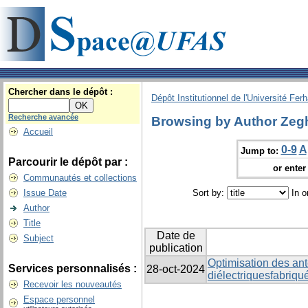
Chercher dans le dépôt :
Dépôt Institutionnel de l'Université Fer
Recherche avancée
Browsing by Author Zeg
Accueil
0-9
A
Jump to:
Parcourir le dépôt par :
or enter 
Communautés et collections
Issue Date
Sort by:
In o
Author
Title
Date de
Subject
publication
Optimisation des an
Services personnalisés :
28-oct-2024
diélectriquesfabriq
Recevoir les nouveautés
Espace personnel