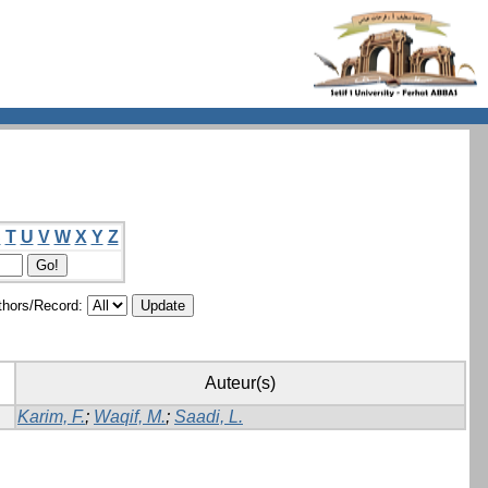
S
T
U
V
W
X
Y
Z
hors/Record:
Auteur(s)
Karim, F.
;
Waqif, M.
;
Saadi, L.