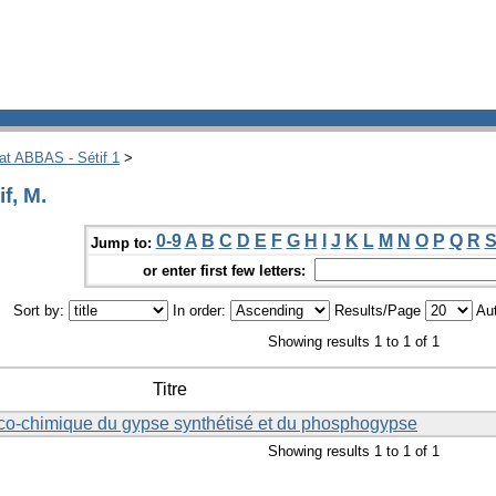
hat ABBAS - Sétif 1
>
f, M.
0-9
A
B
C
D
E
F
G
H
I
J
K
L
M
N
O
P
Q
R
Jump to:
or enter first few letters:
Sort by:
In order:
Results/Page
Aut
Showing results 1 to 1 of 1
Titre
ico-chimique du gypse synthétisé et du phosphogypse
Showing results 1 to 1 of 1