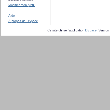
utilisateurs autorisés
Modifier mon profil
Aide
À propos de DSpace
Ce site utilise l'application
DSpace
, Version