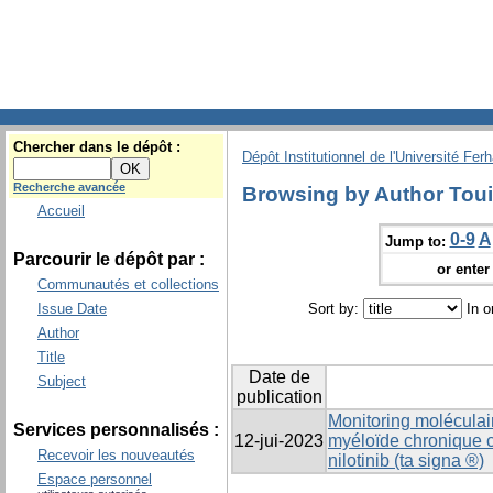
Chercher dans le dépôt :
Dépôt Institutionnel de l'Université Fer
Recherche avancée
Browsing by Author Toui
Accueil
0-9
A
Jump to:
Parcourir le dépôt par :
or enter 
Communautés et collections
Issue Date
Sort by:
In o
Author
Title
Date de
Subject
publication
Monitoring moléculai
Services personnalisés :
12-jui-2023
myéloïde chronique ch
Recevoir les nouveautés
nilotinib (ta signa ®)
Espace personnel