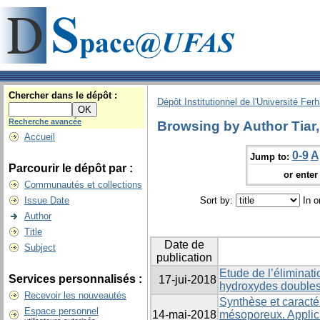
Chercher dans le dépôt :
Dépôt Institutionnel de l'Université Fer
Recherche avancée
Browsing by Author Tiar,
Accueil
0-9
A
Jump to:
Parcourir le dépôt par :
or enter 
Communautés et collections
Issue Date
Sort by:
In o
Author
Title
Date de
Subject
publication
Etude de l’éliminati
Services personnalisés :
17-jui-2018
hydroxydes doubles
Recevoir les nouveautés
Synthèse et caracté
Espace personnel
14-mai-2018
mésoporeux. Applica