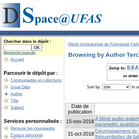
Chercher dans le dépôt :
Dépôt Institutionnel de l'Université Fer
Recherche avancée
Browsing by Author Terc
Accueil
0-9
A
Jump to:
Parcourir le dépôt par :
or enter 
Communautés et collections
Issue Date
Sort by:
In o
Author
Title
Date de
Subject
publication
A blind audio wate
Services personnalisés :
15-nov-2018
parametric quantiza
Recevoir les nouveautés
Développement de 
31-oct-2018
Espace personnel
fréquentielles de t