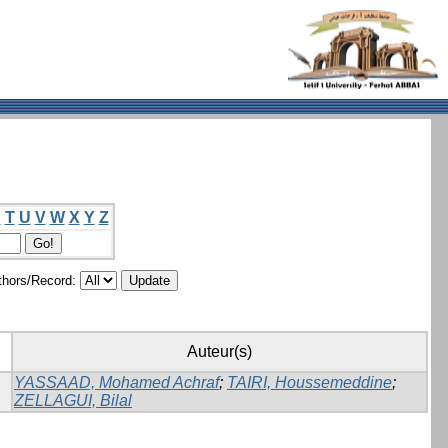
S
T
U
V
W
X
Y
Z
hors/Record:
Auteur(s)
YASSAAD, Mohamed Achraf
;
TAIRI, Houssemeddine
;
ZELLAGUI, Bilal