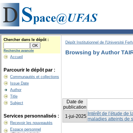
Chercher dans le dépôt :
Dépôt Institutionnel de l'Université Fer
Recherche avancée
Browsing by Author TAI
Accueil
Parcourir le dépôt par :
Communautés et collections
Issue Date
Author
Title
Date de
Subject
publication
Intérêt de l'étude de
Services personnalisés :
1-jui-2025
maladies atteints de 
Recevoir les nouveautés
Espace personnel