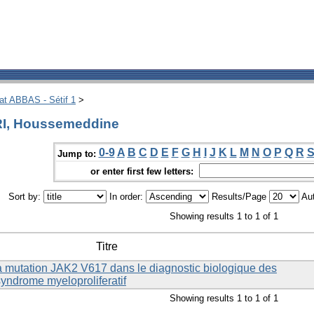
hat ABBAS - Sétif 1
>
RI, Houssemeddine
0-9
A
B
C
D
E
F
G
H
I
J
K
L
M
N
O
P
Q
R
Jump to:
or enter first few letters:
Sort by:
In order:
Results/Page
Aut
Showing results 1 to 1 of 1
Titre
 la mutation JAK2 V617 dans le diagnostic biologique des
syndrome myeloproliferatif
Showing results 1 to 1 of 1