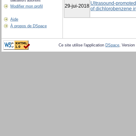
utilisateurs autorisés
Ultrasound-promoted 
29-jui-2018
Modifier mon profil
of dichlorobenzene i
Aide
À propos de DSpace
Ce site utilise l'application
DSpace
, Version