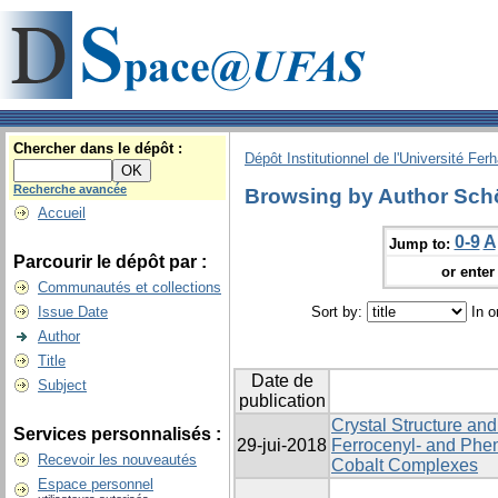
Chercher dans le dépôt :
Dépôt Institutionnel de l'Université Fer
Recherche avancée
Browsing by Author Schö
Accueil
0-9
A
Jump to:
Parcourir le dépôt par :
or enter 
Communautés et collections
Issue Date
Sort by:
In o
Author
Title
Date de
Subject
publication
Crystal Structure and
Services personnalisés :
29-jui-2018
Ferrocenyl- and Phe
Recevoir les nouveautés
Cobalt Complexes
Espace personnel