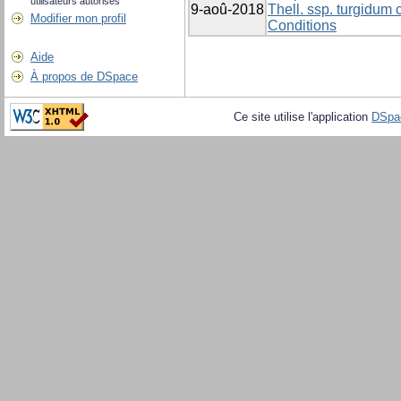
utilisateurs autorisés
9-aoû-2018
Thell. ssp. turgidum
Modifier mon profil
Conditions
Aide
À propos de DSpace
Ce site utilise l'application
DSpa