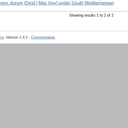
 conv. durum (Desf.) Mac Key] under South Mediterranean
Showing results 1 to 2 of 2
ce
, Version 1.4.1 -
Commentaires