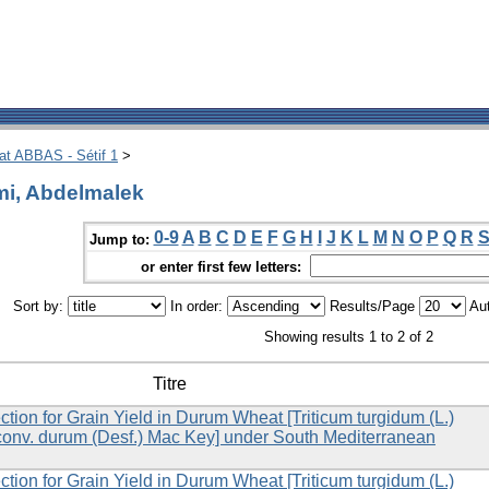
hat ABBAS - Sétif 1
>
mi, Abdelmalek
0-9
A
B
C
D
E
F
G
H
I
J
K
L
M
N
O
P
Q
R
Jump to:
or enter first few letters:
Sort by:
In order:
Results/Page
Aut
Showing results 1 to 2 of 2
Titre
tion for Grain Yield in Durum Wheat [Triticum turgidum (L.)
 conv. durum (Desf.) Mac Key] under South Mediterranean
tion for Grain Yield in Durum Wheat [Triticum turgidum (L.)