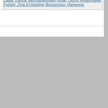
Laala, Zahira
;
Benmahammed, Amar
;
Oulmi, Abdelmalek
;
Fellahi, Zine El Abidine
;
Bouzerzour, Hamenna