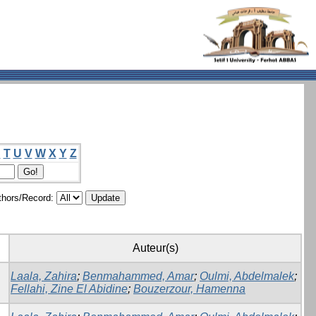
S
T
U
V
W
X
Y
Z
hors/Record:
Auteur(s)
Laala, Zahira
;
Benmahammed, Amar
;
Oulmi, Abdelmalek
;
Fellahi, Zine El Abidine
;
Bouzerzour, Hamenna