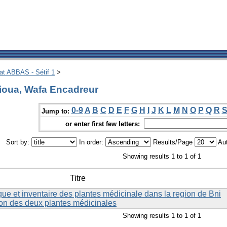
hat ABBAS - Sétif 1
>
ioua, Wafa Encadreur
0-9
A
B
C
D
E
F
G
H
I
J
K
L
M
N
O
P
Q
R
Jump to:
or enter first few letters:
Sort by:
In order:
Results/Page
Aut
Showing results 1 to 1 of 1
Titre
e et inventaire des plantes médicinale dans la region de Bni
tion des deux plantes médicinales
Showing results 1 to 1 of 1