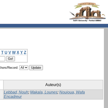
S
T
U
V
W
X
Y
Z
hors/Record:
Auteur(s)
Lebbad, Nouh
;
Makala, Lounes
;
Nouioua, Wafa
Encadreur