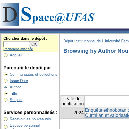
Chercher dans le dépôt :
Dépôt Institutionnel de l'Université Fer
Recherche avancée
Browsing by Author Nou
Accueil
Parcourir le dépôt par :
Communautés et collections
Issue Date
Author
Title
Date de
Subject
publication
Enquête ethnobotaniqu
Services personnalisés :
2024
Ourthilan et valorisa
Recevoir les nouveautés
Espace personnel