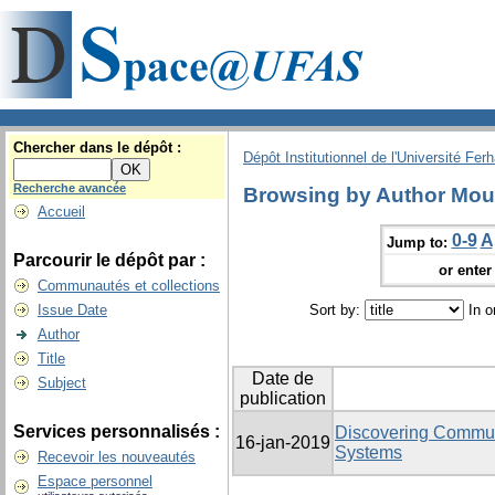
Chercher dans le dépôt :
Dépôt Institutionnel de l'Université Fer
Recherche avancée
Browsing by Author Mou
Accueil
0-9
A
Jump to:
Parcourir le dépôt par :
or enter 
Communautés et collections
Issue Date
Sort by:
In o
Author
Title
Date de
Subject
publication
Services personnalisés :
Discovering Commun
16-jan-2019
Systems
Recevoir les nouveautés
Espace personnel