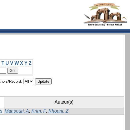
S
T
U
V
W
X
Y
Z
hors/Record:
Auteur(s)
rs
Mansouri, A
;
Krim, F
;
Khouni, Z