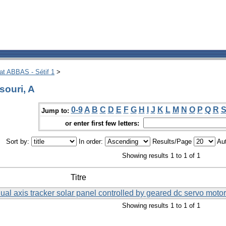
hat ABBAS - Sétif 1
>
ouri, A
0-9
A
B
C
D
E
F
G
H
I
J
K
L
M
N
O
P
Q
R
Jump to:
or enter first few letters:
Sort by:
In order:
Results/Page
Aut
Showing results 1 to 1 of 1
Titre
ual axis tracker solar panel controlled by geared dc servo moto
Showing results 1 to 1 of 1