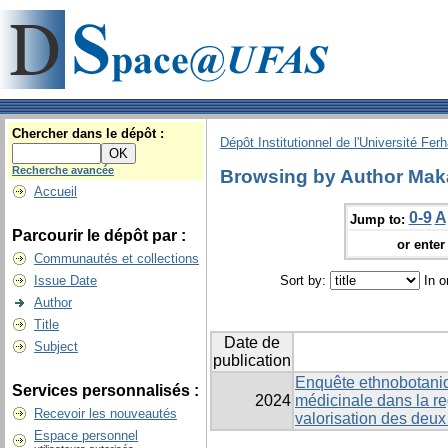
Chercher dans le dépôt :
Dépôt Institutionnel de l'Université Fer
Recherche avancée
Browsing by Author Mak
Accueil
0-9
A
Jump to:
Parcourir le dépôt par :
or enter 
Communautés et collections
Issue Date
Sort by:
In o
Author
Title
Date de
Subject
publication
Enquête ethnobotaniq
Services personnalisés :
2024
médicinale dans la re
Recevoir les nouveautés
valorisation des deux
Espace personnel