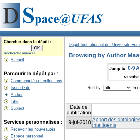
Chercher dans le dépôt :
Dépôt Institutionnel de l'Université Fer
Recherche avancée
Browsing by Author Maa
Accueil
0-9
A
Jump to:
Parcourir le dépôt par :
or enter 
Communautés et collections
Issue Date
Sort by:
In o
Author
Title
Date de
Subject
publication
Apport des ontologies
Services personnalisés :
9-jui-2018
intelligents
Recevoir les nouveautés
Espace personnel