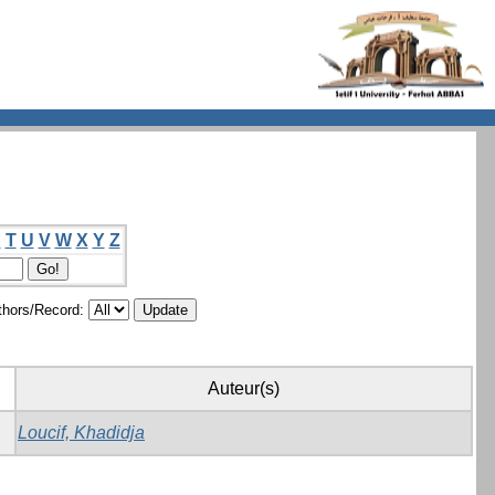
S
T
U
V
W
X
Y
Z
hors/Record:
Auteur(s)
Loucif, Khadidja