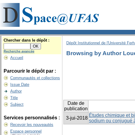
Chercher dans le dépôt :
Dépôt Institutionnel de l'Université Fer
Recherche avancée
Browsing by Author Louc
Accueil
Parcourir le dépôt par :
Communautés et collections
Issue Date
Author
Title
Date de
Subject
publication
Études chimique et bi
Services personnalisés :
3-jui-2018
sodium ou conjugué à 
Recevoir les nouveautés
Espace personnel