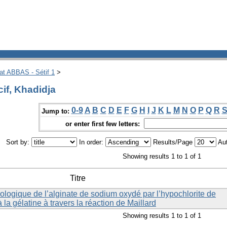
hat ABBAS - Sétif 1
>
if, Khadidja
0-9
A
B
C
D
E
F
G
H
I
J
K
L
M
N
O
P
Q
R
Jump to:
or enter first few letters:
Sort by:
In order:
Results/Page
Aut
Showing results 1 to 1 of 1
Titre
ologique de l’alginate de sodium oxydé par l’hypochlorite de
la gélatine à travers la réaction de Maillard
Showing results 1 to 1 of 1