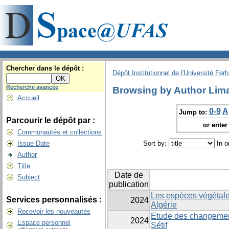
Chercher dans le dépôt :
Dépôt Institutionnel de l'Université Fer
Recherche avancée
Browsing by Author Lima
Accueil
0-9
A
Jump to:
Parcourir le dépôt par :
or enter 
Communautés et collections
Issue Date
Sort by:
In o
Author
Title
Date de
Subject
publication
Les espèces végétale
Services personnalisés :
2024
Algérie
Recevoir les nouveautés
Etude des changement
2024
Espace personnel
Sétif