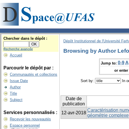
Chercher dans le dépôt :
Dépôt Institutionnel de l'Université Fer
Recherche avancée
Browsing by Author Lefo
Accueil
0-9
A
Jump to:
Parcourir le dépôt par :
or enter 
Communautés et collections
Issue Date
Sort by:
In o
Author
Title
Date de
Subject
publication
Caractérisation numé
Services personnalisés :
12-avr-2018
géométrie complexe
Recevoir les nouveautés
Espace personnel