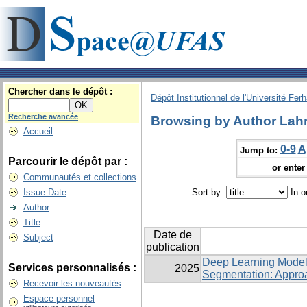
Chercher dans le dépôt :
Dépôt Institutionnel de l'Université Fer
Recherche avancée
Browsing by Author Lahr
Accueil
0-9
A
Jump to:
Parcourir le dépôt par :
or enter 
Communautés et collections
Issue Date
Sort by:
In o
Author
Title
Date de
Subject
publication
Deep Learning Model
Services personnalisés :
2025
Segmentation: Appro
Recevoir les nouveautés
Espace personnel