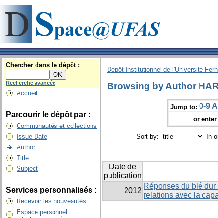
Chercher dans le dépôt :
Dépôt Institutionnel de l'Université Fer
Recherche avancée
Browsing by Author HAR
Accueil
0-9
A
Jump to:
Parcourir le dépôt par :
or enter 
Communautés et collections
Issue Date
Sort by:
In o
Author
Title
Date de
Subject
publication
Réponses du blé dur
Services personnalisés :
2012
relations avec la cap
Recevoir les nouveautés
Espace personnel