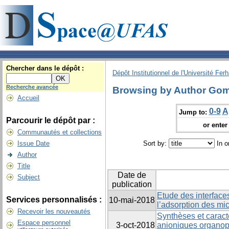
Chercher dans le dépôt :
Dépôt Institutionnel de l'Université Fer
Recherche avancée
Browsing by Author Gomr
Accueil
0-9
A
Jump to:
Parcourir le dépôt par :
or enter 
Communautés et collections
Issue Date
Sort by:
In o
Author
Title
Date de
Subject
publication
Etude des interfaces
Services personnalisés :
10-mai-2018
l’adsorption des mi
Recevoir les nouveautés
Synthèses et caracté
Espace personnel
3-oct-2018
anioniques organoph