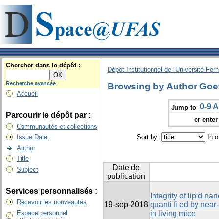
Chercher dans le dépôt :
Dépôt Institutionnel de l'Université Fer
Recherche avancée
Browsing by Author Goet
Accueil
0-9
A
Jump to:
Parcourir le dépôt par :
or enter 
Communautés et collections
Issue Date
Sort by:
In o
Author
Title
Date de
Subject
publication
Services personnalisés :
Integrity of lipid n
Recevoir les nouveautés
19-sep-2018
quanti fi ed by near
Espace personnel
in living mice