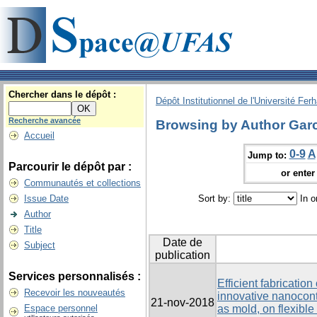
Chercher dans le dépôt :
Dépôt Institutionnel de l'Université Fer
Recherche avancée
Browsing by Author Garc
Accueil
0-9
A
Jump to:
Parcourir le dépôt par :
or enter 
Communautés et collections
Issue Date
Sort by:
In o
Author
Title
Date de
Subject
publication
Services personnalisés :
Efficient fabricatio
Recevoir les nouveautés
innovative nanocont
21-nov-2018
Espace personnel
as mold, on flexible