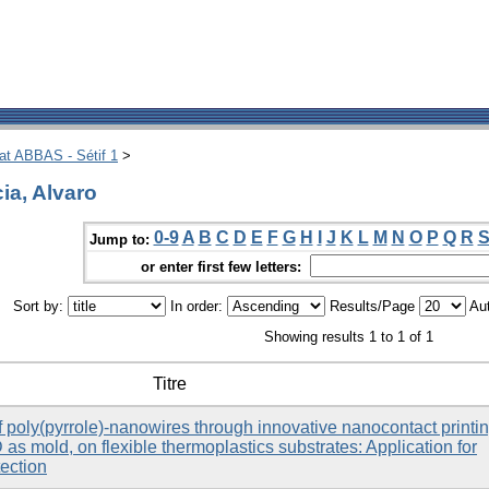
hat ABBAS - Sétif 1
>
ia, Alvaro
0-9
A
B
C
D
E
F
G
H
I
J
K
L
M
N
O
P
Q
R
Jump to:
or enter first few letters:
Sort by:
In order:
Results/Page
Aut
Showing results 1 to 1 of 1
Titre
 of poly(pyrrole)-nanowires through innovative nanocontact printin
s mold, on flexible thermoplastics substrates: Application for
ection