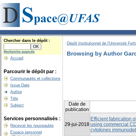
Chercher dans le dépôt :
Dépôt Institutionnel de l'Université Fer
Recherche avancée
Browsing by Author Garc
Accueil
Parcourir le dépôt par :
Communautés et collections
Issue Date
Author
Title
Date de
Subject
publication
Services personnalisés :
Efficient fabrication
29-jui-2018
using commercial CD a
Recevoir les nouveautés
cytokines immunodet
Espace personnel