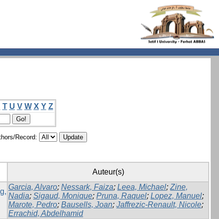
S
T
U
V
W
X
Y
Z
hors/Record:
Auteur(s)
Garcia, Alvaro
;
Nessark, Faiza
;
Leea, Michael
;
Zine,
g,
Nadia
;
Sigaud, Monique
;
Pruna, Raquel
;
Lopez, Manuel
;
Marote, Pedro
;
Bausells, Joan
;
Jaffrezic-Renault, Nicole
;
Errachid, Abdelhamid