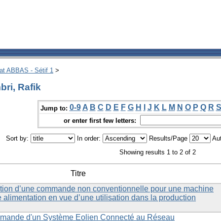
hat ABBAS - Sétif 1
>
ri, Rafik
0-9
A
B
C
D
E
F
G
H
I
J
K
L
M
N
O
P
Q
R
Jump to:
or enter first few letters:
Sort by:
In order:
Results/Page
Aut
Showing results 1 to 2 of 2
Titre
ation d’une commande non conventionnelle pour une machine
alimentation en vue d’une utilisation dans la production
mmande d'un Système Eolien Connecté au Réseau