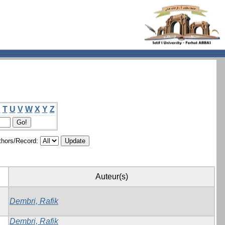
S
T
U
V
W
X
Y
Z
hors/Record:
Auteur(s)
Dembri, Rafik
Dembri, Rafik