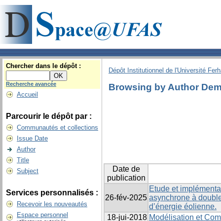
Chercher dans le dépôt :
Dépôt Institutionnel de l'Université Fer
Recherche avancée
Browsing by Author Demb
Accueil
Parcourir le dépôt par :
Communautés et collections
Issue Date
Author
Title
Date de
Subject
publication
Etude et implément
Services personnalisés :
26-fév-2025
asynchrone à double 
Recevoir les nouveautés
d’énergie éolienne.
Espace personnel
18-jui-2018
Modélisation et Co