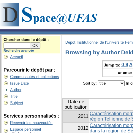
Chercher dans le dépôt :
Dépôt Institutionnel de l'Université Fer
Recherche avancée
Browsing by Author Dekhi
Accueil
0-9
A
Jump to:
Parcourir le dépôt par :
or enter 
Communautés et collections
Issue Date
Sort by:
In o
Author
Title
Date de
Subject
publication
Caractérisation mor
Services personnalisés :
2011
région Tellienne de S
Recevoir les nouveautés
Caractérisation mor
2012
Espace personnel
dans la région de Sét