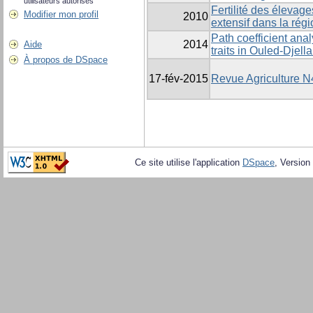
utilisateurs autorisés
Fertilité des éleva
Modifier mon profil
2010
extensif dans la régi
Path coefficient ana
2014
Aide
traits in Ouled-Djell
À propos de DSpace
17-fév-2015
Revue Agriculture N
Ce site utilise l'application
DSpace
, Version