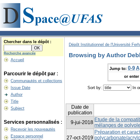
Chercher dans le dépôt :
Dépôt Institutionnel de l'Université Fer
Recherche avancée
Browsing by Author Deb
Accueil
0-9
A
Jump to:
Parcourir le dépôt par :
or enter 
Communautés et collections
Issue Date
Sort by:
In o
Author
Title
Date de
Subject
publication
Etude de la compatib
Services personnalisés :
9-jui-2018
mélanges de polyolef
Recevoir les nouveautés
Préparation et carac
Espace personnel
27-oct-2019
polycarbonate/acrylo