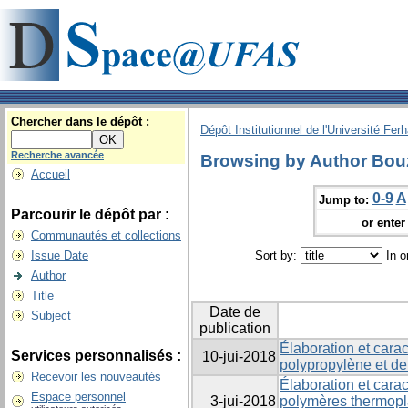
Chercher dans le dépôt :
Dépôt Institutionnel de l'Université Fer
Recherche avancée
Browsing by Author Bouz
Accueil
0-9
A
Jump to:
Parcourir le dépôt par :
or enter 
Communautés et collections
Issue Date
Sort by:
In o
Author
Title
Date de
Subject
publication
Élaboration et carac
Services personnalisés :
10-jui-2018
polypropylène et de 
Recevoir les nouveautés
Élaboration et cara
Espace personnel
3-jui-2018
polymères thermopl