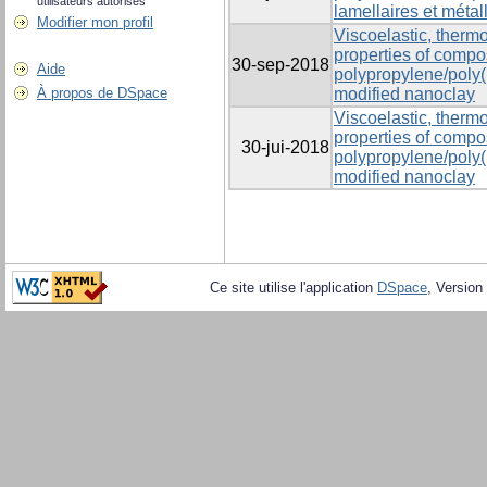
utilisateurs autorisés
lamellaires et méta
Modifier mon profil
Viscoelastic, ther
properties of compo
30-sep-2018
Aide
polypropylene/poly(
À propos de DSpace
modified nanoclay
Viscoelastic, ther
properties of compo
30-jui-2018
polypropylene/poly(
modified nanoclay
Ce site utilise l'application
DSpace
, Version