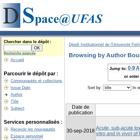
Chercher dans le dépôt :
Dépôt Institutionnel de l'Université Fer
Recherche avancée
Browsing by Author Bou
Accueil
0-9
A
Jump to:
Parcourir le dépôt par :
or enter 
Communautés et collections
Issue Date
Sort by:
In o
Author
Title
Date de
Subject
publication
Services personnalisés :
Acute, sub-acute toxi
Recevoir les nouveautés
30-sep-2018
vitro and in vivo) o
Espace personnel