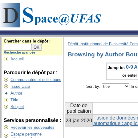
Chercher dans le dépôt :
Dépôt Institutionnel de l'Université Fer
Recherche avancée
Browsing by Author Bou
Accueil
0-9
A
Jump to:
Parcourir le dépôt par :
or enter 
Communautés et collections
Issue Date
Sort by:
In o
Author
Title
Date de
Subject
publication
Fusion de données m
Services personnalisés :
23-jan-2020
automatique : applic
Recevoir les nouveautés
Espace personnel