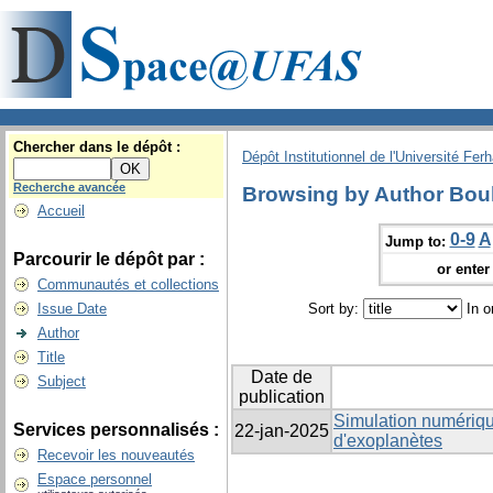
Chercher dans le dépôt :
Dépôt Institutionnel de l'Université Fer
Recherche avancée
Browsing by Author Bouh
Accueil
0-9
A
Jump to:
Parcourir le dépôt par :
or enter 
Communautés et collections
Issue Date
Sort by:
In o
Author
Title
Date de
Subject
publication
Simulation numérique
Services personnalisés :
22-jan-2025
d'exoplanètes
Recevoir les nouveautés
Espace personnel