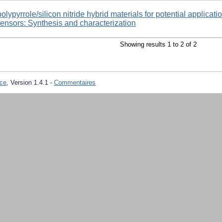
olypyrrole/silicon nitride hybrid materials for potential applicati
sensors: Synthesis and characterization
Showing results 1 to 2 of 2
ce
, Version 1.4.1 -
Commentaires