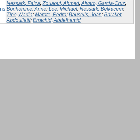
Nessark, Faiza
;
Zouaoui, Ahmed
;
Alvaro, Garcia-Cruz
;
ons
Bonhomme, Anne
;
Lee, Michael
;
Nessark, Belkacem
;
Zine, Nadia
;
Marote, Pedro
;
Bausells, Joan
;
Baraket,
Abdoullatif
;
Errachid, Abdelhamid