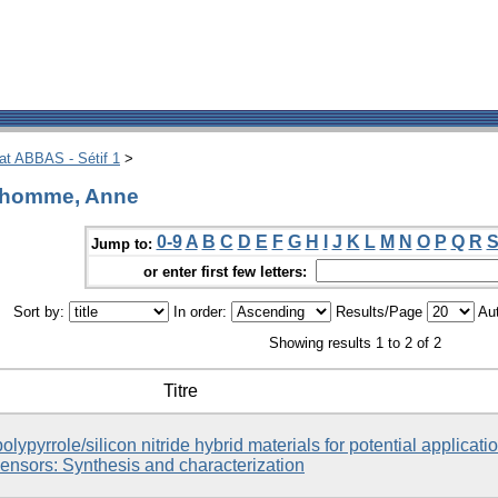
hat ABBAS - Sétif 1
>
nhomme, Anne
0-9
A
B
C
D
E
F
G
H
I
J
K
L
M
N
O
P
Q
R
Jump to:
or enter first few letters:
Sort by:
In order:
Results/Page
Aut
Showing results 1 to 2 of 2
Titre
olypyrrole/silicon nitride hybrid materials for potential applicati
sensors: Synthesis and characterization