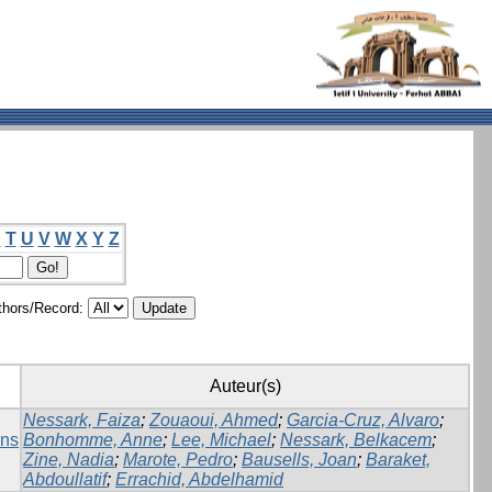
S
T
U
V
W
X
Y
Z
hors/Record:
Auteur(s)
Nessark, Faiza
;
Zouaoui, Ahmed
;
Garcia-Cruz, Alvaro
;
ons
Bonhomme, Anne
;
Lee, Michael
;
Nessark, Belkacem
;
Zine, Nadia
;
Marote, Pedro
;
Bausells, Joan
;
Baraket,
Abdoullatif
;
Errachid, Abdelhamid