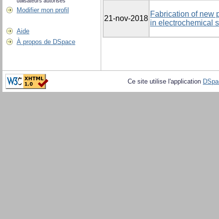
utilisateurs autorisés
Modifier mon profil
Fabrication of new p
21-nov-2018
in electrochemical 
Aide
À propos de DSpace
Ce site utilise l'application
DSpa