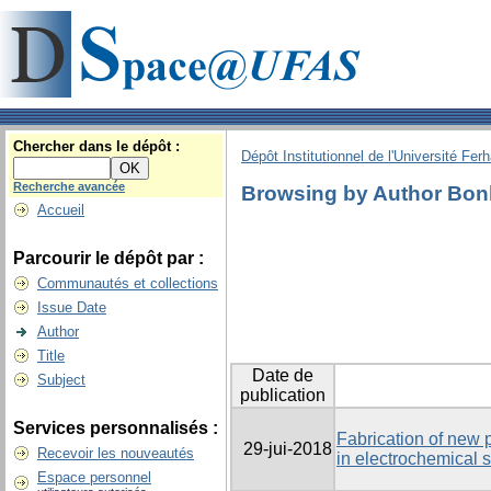
Chercher dans le dépôt :
Dépôt Institutionnel de l'Université Fer
Recherche avancée
Browsing by Author Bo
Accueil
Parcourir le dépôt par :
Communautés et collections
Issue Date
Author
Title
Date de
Subject
publication
Services personnalisés :
Fabrication of new p
29-jui-2018
Recevoir les nouveautés
in electrochemical 
Espace personnel