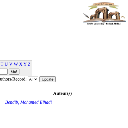
T
U
V
W
X
Y
Z
thors/Record:
Auteur(s)
Bendib, Mohamed Elhadi