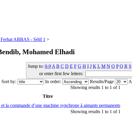
té Ferhat ABBAS - Sétif 1
>
Bendib, Mohamed Elhadi
Jump to:
0-9
A
B
C
D
E
F
G
H
I
J
K
L
M
N
O
P
Q
R
S
or enter first few letters:
Sort by:
In order:
Results/Page
Au
Showing results 1 to 1 of 1
Titre
de et la commande d’une machine synchrone à aimants permanents
Showing results 1 to 1 of 1