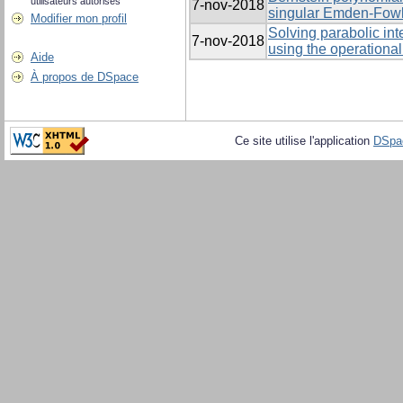
utilisateurs autorisés
7-nov-2018
singular Emden-Fowle
Modifier mon profil
Solving parabolic int
7-nov-2018
using the operational
Aide
À propos de DSpace
Ce site utilise l'application
DSpa