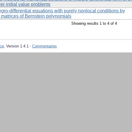
r initial value problems
egro-differential equations with purely nonlocal conditions by
 matrices of Bernstein polynomials
Showing results 1 to 4 of 4
ce
, Version 1.4.1 -
Commentaires