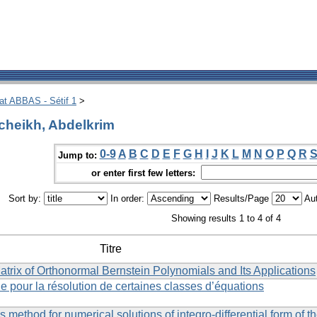
hat ABBAS - Sétif 1
>
cheikh, Abdelkrim
0-9
A
B
C
D
E
F
G
H
I
J
K
L
M
N
O
P
Q
R
Jump to:
or enter first few letters:
Sort by:
In order:
Results/Page
Aut
Showing results 1 to 4 of 4
Titre
trix of Orthonormal Bernstein Polynomials and Its Applications
 pour la résolution de certaines classes d’équations
 method for numerical solutions of integro-differential form of t