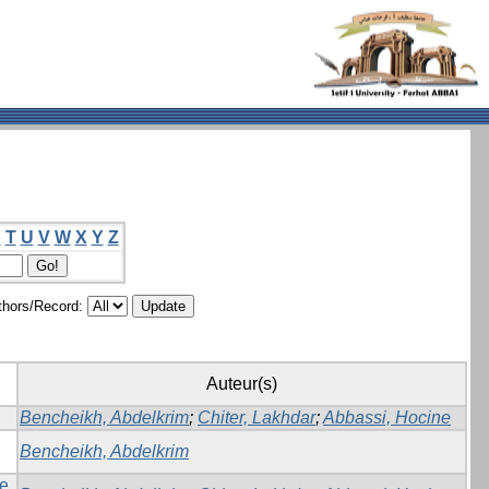
S
T
U
V
W
X
Y
Z
hors/Record:
Auteur(s)
Bencheikh, Abdelkrim
;
Chiter, Lakhdar
;
Abbassi, Hocine
Bencheikh, Abdelkrim
he