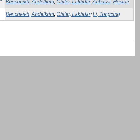
Bencheikh, Abdelkrim
;
Chiter, Lakhdar
;
Abbassi, Hocine
Bencheikh, Abdelkrim
;
Chiter, Lakhdar
;
Li, Tongxing