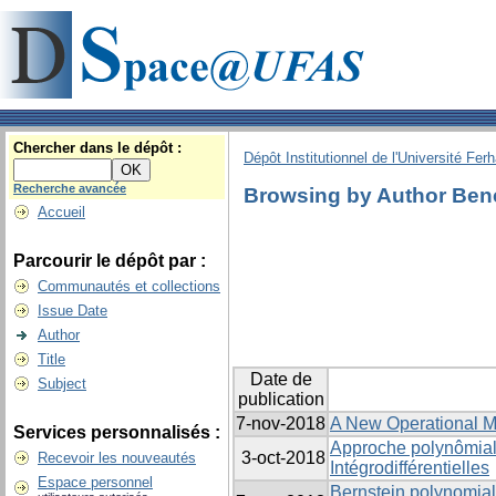
Chercher dans le dépôt :
Dépôt Institutionnel de l'Université Fer
Recherche avancée
Browsing by Author Ben
Accueil
Parcourir le dépôt par :
Communautés et collections
Issue Date
Author
Title
Date de
Subject
publication
7-nov-2018
A New Operational Ma
Services personnalisés :
Approche polynômiale
3-oct-2018
Recevoir les nouveautés
Intégrodifférentielles
Espace personnel
Bernstein polynomials