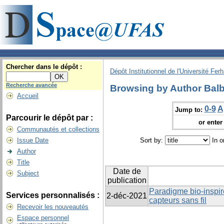
Chercher dans le dépôt :
Dépôt Institutionnel de l'Université Fer
Recherche avancée
Browsing by Author Balb
Accueil
0-9
A
Jump to:
Parcourir le dépôt par :
or enter 
Communautés et collections
Issue Date
Sort by:
In o
Author
Title
Date de
Subject
publication
Paradigme bio-inspir
Services personnalisés :
2-déc-2021
capteurs sans fil
Recevoir les nouveautés
Espace personnel