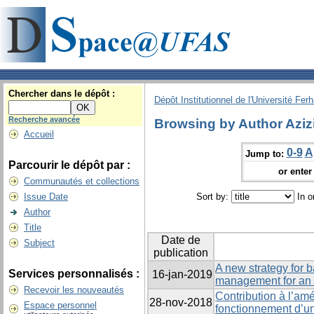
Chercher dans le dépôt :
Dépôt Institutionnel de l'Université Fer
Recherche avancée
Browsing by Author Azizi,
Accueil
0-9
A
Jump to:
Parcourir le dépôt par :
or enter 
Communautés et collections
Issue Date
Sort by:
In o
Author
Title
Date de
Subject
publication
A new strategy for 
Services personnalisés :
16-jan-2019
management for an u
Recevoir les nouveautés
Contribution à l’amé
28-nov-2018
Espace personnel
fonctionnement d’un