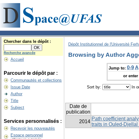
Chercher dans le dépôt :
Dépôt Institutionnel de l'Université Fer
Recherche avancée
Browsing by Author Agg
Accueil
0-9
A
Jump to:
Parcourir le dépôt par :
or enter 
Communautés et collections
Issue Date
Sort by:
In o
Author
Title
Date de
Subject
publication
Path coefficient anal
Services personnalisés :
2014
traits in Ouled-Djella
Recevoir les nouveautés
Espace personnel