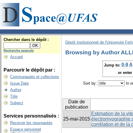
Chercher dans le dépôt :
Dépôt Institutionnel de l'Université Fer
Recherche avancée
Browsing by Author AL
Accueil
0-9
A
Jump to:
Parcourir le dépôt par :
or enter 
Communautés et collections
Issue Date
Sort by:
In o
Author
Title
Date de
Subject
publication
Estimation de la vi
Services personnalisés :
25-mai-2015
électromyographie d
Recevoir les nouveautés
corrélation et de l
Espace personnel