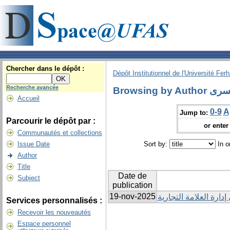
Chercher dans le dépôt :
Dépôt Institutionnel de l'Université Fer
Recherche avancée
Browsing by 
Accueil
0-9
A
Jump to:
Parcourir le dépôt par :
or enter 
Communautés et collections
Issue Date
Sort by:
In o
Author
Title
Date de
Subject
publication
19-nov-2025
إدارة العلامة التجارية
Services personnalisés :
Recevoir les nouveautés
Espace personnel