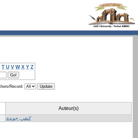
S
T
U
V
W
X
Y
Z
hors/Record:
Auteur(s)
كتفي, جويدة