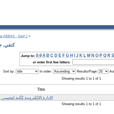
hat ABBAS - Sétif 1
>
Author كتفي, جويدة
0-9
A
B
C
D
E
F
G
H
I
J
K
L
M
N
O
P
Q
R
Jump to:
or enter first few letters:
Sort by:
In order:
Results/Page
Aut
Showing results 1 to 1 of 1
Titre
الإدارة الإلكترونية كآلية لتحسين
Showing results 1 to 1 of 1