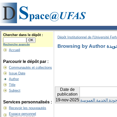
Chercher dans le dépôt :
Dépôt Institutionnel de l'Université Fer
Recherche avancée
Browsing by 
Accueil
Parcourir le dépôt par :
Communautés et collections
Issue Date
Author
Title
Date de
Subject
publication
19-nov-2025
 جودة الخدمة العمومية
Services personnalisés :
Recevoir les nouveautés
Espace personnel