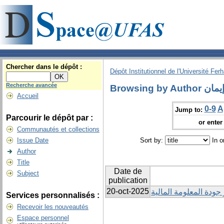
Chercher dans le dépôt :
Dépôt Institutionnel de l'Université Fer
Recherche avancée
Browsing by A
Accueil
0-9
A
Jump to:
Parcourir le dépôt par :
or enter 
Communautés et collections
Issue Date
Sort by:
In o
Author
Title
Date de
Subject
publication
20-oct-2025
ودة المعلومة المالية
Services personnalisés :
Recevoir les nouveautés
Espace personnel